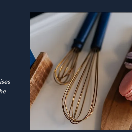
ises
e​